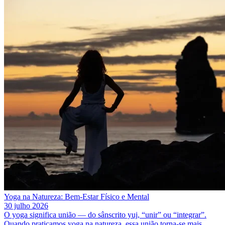
Yoga na Natureza: Bem-Estar Físico e Mental
30 julho 2026
O yoga significa união — do sânscrito yuj, “unir” ou “integrar”.
Quando praticamos yoga na natureza, essa união torna-se mais