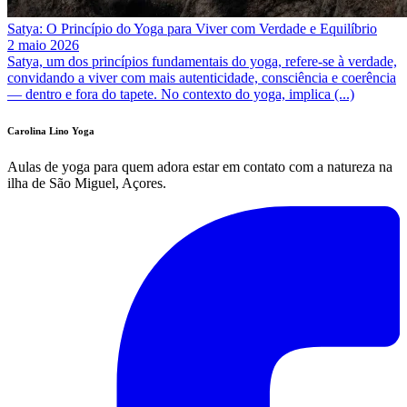
Satya: O Princípio do Yoga para Viver com Verdade e Equilíbrio
2 maio 2026
Satya, um dos princípios fundamentais do yoga, refere-se à verdade,
convidando a viver com mais autenticidade, consciência e coerência
— dentro e fora do tapete. No contexto do yoga, implica (...)
Carolina Lino Yoga
Aulas de yoga para quem adora estar em contato com a natureza na
ilha de São Miguel, Açores.