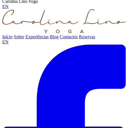
Carolina Lino Yoga
EN
Início
Sobre
Experiências
Blog
Contactos
Reservas
EN