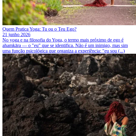
Quem Pratica Yoga: Tu ou o Teu Ego?
21 junho 2026
No yoga e na filosofia do Yoga, o termo mais próximo de ego é
ahamkāra — o "eu" que se identifica. Não é um inimigo, mas sim
uma função psicológica que organiza a experiência: "eu sou (...)