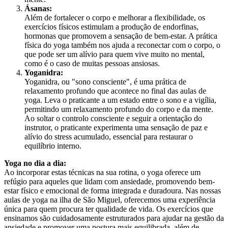
Ásanas:
Além de fortalecer o corpo e melhorar a flexibilidade, os
exercícios físicos estimulam a produção de endorfinas,
hormonas que promovem a sensação de bem-estar. A prática
física do yoga também nos ajuda a reconectar com o corpo, o
que pode ser um alívio para quem vive muito no mental,
como é o caso de muitas pessoas ansiosas.
Yoganidra:
Yoganidra, ou "sono consciente", é uma prática de
relaxamento profundo que acontece no final das aulas de
yoga. Leva o praticante a um estado entre o sono e a vigília,
permitindo um relaxamento profundo do corpo e da mente.
Ao soltar o controlo consciente e seguir a orientação do
instrutor, o praticante experimenta uma sensação de paz e
alívio do stress acumulado, essencial para restaurar o
equilíbrio interno.
Yoga no dia a dia:
Ao incorporar estas técnicas na sua rotina, o yoga oferece um
refúgio para aqueles que lidam com ansiedade, promovendo bem-
estar físico e emocional de forma integrada e duradoura. Nas nossas
aulas de yoga na ilha de São Miguel, oferecemos uma experiência
única para quem procura ter qualidade de vida. Os exercícios que
ensinamos são cuidadosamente estruturados para ajudar na gestão da
ansiedade e promover uma postura mais equilibrada, além de