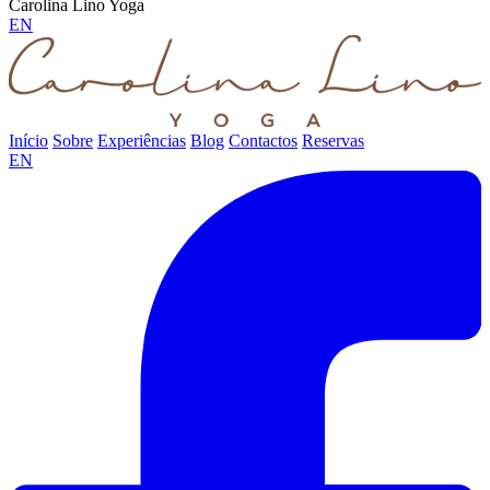
Carolina Lino Yoga
EN
Início
Sobre
Experiências
Blog
Contactos
Reservas
EN