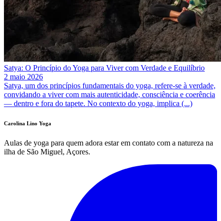
Satya: O Princípio do Yoga para Viver com Verdade e Equilíbrio
2 maio 2026
Satya, um dos princípios fundamentais do yoga, refere-se à verdade,
convidando a viver com mais autenticidade, consciência e coerência
— dentro e fora do tapete. No contexto do yoga, implica (...)
Carolina Lino Yoga
Aulas de yoga para quem adora estar em contato com a natureza na
ilha de São Miguel, Açores.