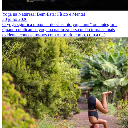
Yoga na Natureza: Bem-Estar Físico e Mental
30 julho 2026
O yoga significa união — do sânscrito yuj, “unir” ou “integrar”.
Quando praticamos yoga na natureza, essa união torna-se mais
evidente: conectamo-nos com o próprio corpo, com a (...)